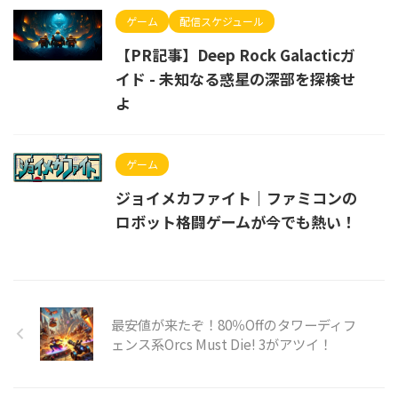
ゲーム
配信スケジュール
【PR記事】Deep Rock Galacticガ
イド - 未知なる惑星の深部を探検せ
よ
ゲーム
ジョイメカファイト｜ファミコンの
ロボット格闘ゲームが今でも熱い！
最安値が来たぞ！80％Offのタワーディフ
ェンス系Orcs Must Die! 3がアツイ！