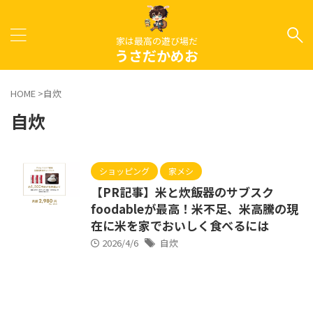
家は最高の遊び場だ
うさだかめお
HOME
>
自炊
自炊
ショッピング
家メシ
【PR記事】米と炊飯器のサブスク
foodableが最高！米不足、米高騰の現
在に米を家でおいしく食べるには
2026/4/6
自炊