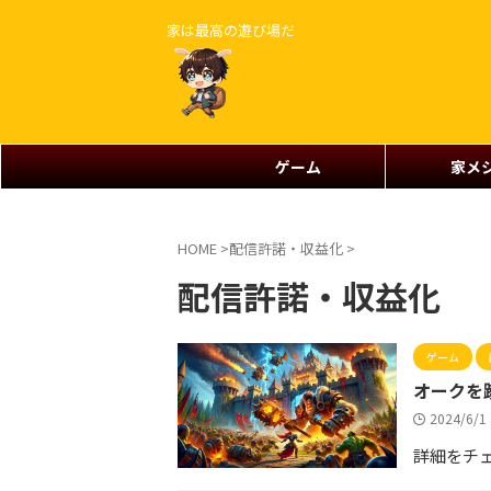
家は最高の遊び場だ
ゲーム
家メ
HOME
>
配信許諾・収益化
>
配信許諾・収益化
ゲーム
オークを蹴散
2024/6/
詳細をチ