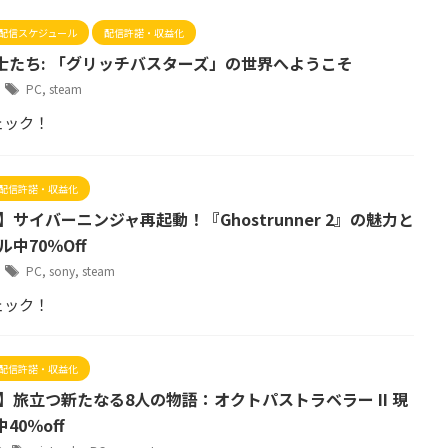
配信スケジュール
配信許諾・収益化
士たち: 「グリッチバスターズ」の世界へようこそ
9
PC
,
steam
ェック！
配信許諾・収益化
】サイバーニンジャ再起動！『Ghostrunner 2』の魅力と
ル中70％Off
7
PC
,
sony
,
steam
ェック！
配信許諾・収益化
】旅立つ新たなる8人の物語：オクトパストラベラー II 現
40％off