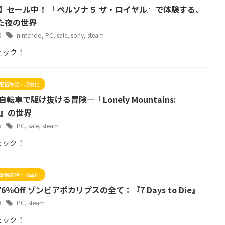
事】セール中！ 『ペルソナ５ ザ・ロイヤル』で体験する、
た夜の世界
26
nintendo
,
PC
,
sale
,
sony
,
steam
ェック！
配信許諾・収益化
自転車で駆け抜ける冒険—『Lonely Mountains:
ll』の世界
25
PC
,
sale
,
steam
ェック！
配信許諾・収益化
6％Off ゾンビアポカリプスの全て：『7 Days to Die』
23
PC
,
steam
ェック！