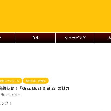
シ
在宅
ショッピング
配信スケジュール
配信許諾・収益化
らせ！『Orcs Must Die! 3』の魅力
1
PC
,
steam
ェック！