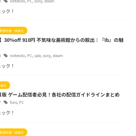
30
nintendo
,
PC
,
sony
,
steam
ェック！
配信許諾・収益化
】30％off 910円 不気味な美術館からの脱出：『Ib』の魅
28
nintendo
,
PC
,
sale
,
sony
,
steam
ェック！
収益化
年4月版 ゲーム配信者必見！各社の配信ガイドラインまとめ
27
funs
,
PC
ェック！
配信許諾・収益化