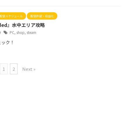
配信スケジュール
配信許諾・収益化
nded』水中エリア攻略
19
PC
,
shop
,
steam
ェック！
1
2
Next »