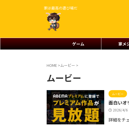
家は最高の遊び場だ
ゲーム
家メ
HOME
>
ムービー
>
ムービー
ムービー
面白いオ
2026/4/
詳細をチ