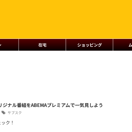
シ
在宅
ショッピング
リジナル番組をABEMAプレミアムで一気見しよう
6
サブスク
ェック！