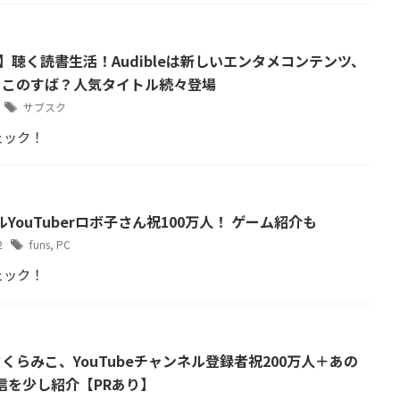
】聴く読書生活！Audibleは新しいエンタメコンテンツ、
？このすば？人気タイトル続々登場
4
サブスク
ェック！
YouTuberロボ子さん祝100万人！ ゲーム紹介も
12
funs
,
PC
ェック！
rさくらみこ、YouTubeチャンネル登録者祝200万人＋あの
信を少し紹介【PRあり】