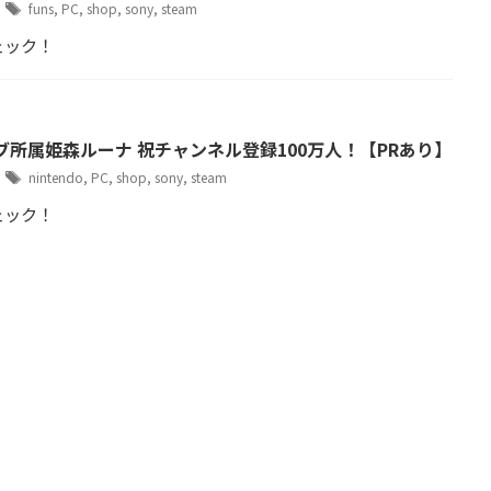
9
funs
,
PC
,
shop
,
sony
,
steam
ェック！
ブ所属姫森ルーナ 祝チャンネル登録100万人！【PRあり】
6
nintendo
,
PC
,
shop
,
sony
,
steam
ェック！