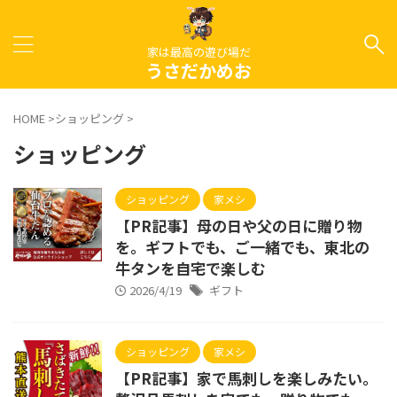
家は最高の遊び場だ
うさだかめお
HOME
>
ショッピング
>
ショッピング
ショッピング
家メシ
【PR記事】母の日や父の日に贈り物
を。ギフトでも、ご一緒でも、東北の
牛タンを自宅で楽しむ
2026/4/19
ギフト
ショッピング
家メシ
【PR記事】家で馬刺しを楽しみたい。