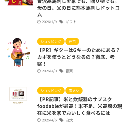
贅沢品馬刺しを家でも、贈り物でも。
母の日、父の日に熊本馬刺しドットコ
ム
2026/4/9
ギフト
ショッピング
在宅
【PR】ギターはGキーのためにある？
カポを使うとどうなるの？徹底、考
察！
2026/4/8
音楽
ショッピング
家メシ
【PR記事】米と炊飯器のサブスク
foodableが最高！米不足、米高騰の現
在に米を家でおいしく食べるには
2026/4/6
自炊