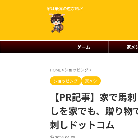
家は最高の遊び場だ
ゲーム
家メ
HOME
>
ショッピング
>
ショッピング
家メシ
【PR記事】家で馬
しを家でも、贈り物
刺しドットコム
2026-04-09