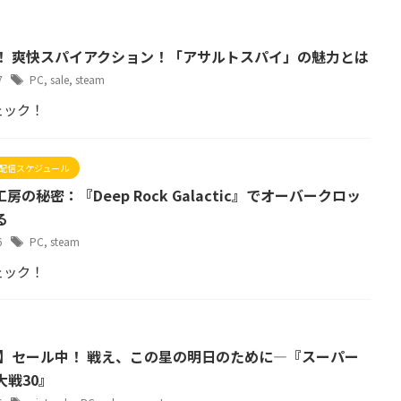
！ 爽快スパイアクション！「アサルトスパイ」の魅力とは
27
PC
,
sale
,
steam
ェック！
配信スケジュール
房の秘密：『Deep Rock Galactic』でオーバークロッ
る
26
PC
,
steam
ェック！
事】セール中！ 戦え、この星の明日のために—『スーパー
大戦30』