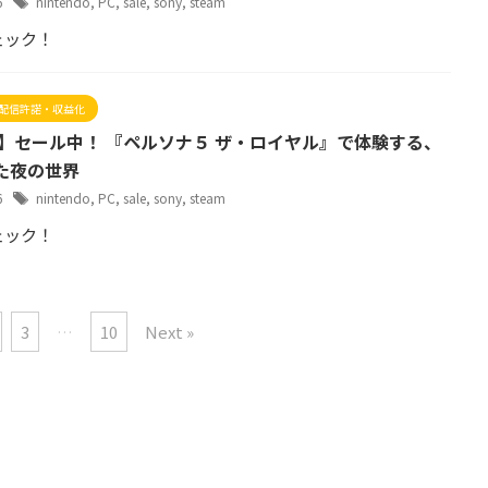
26
nintendo
,
PC
,
sale
,
sony
,
steam
ェック！
配信許諾・収益化
事】セール中！ 『ペルソナ５ ザ・ロイヤル』で体験する、
た夜の世界
26
nintendo
,
PC
,
sale
,
sony
,
steam
ェック！
3
…
10
Next »