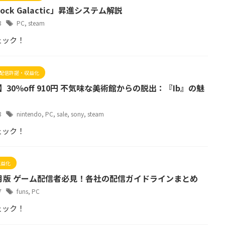
Rock Galactic」昇進システム解説
28
PC
,
steam
ェック！
配信許諾・収益化
】30％off 910円 不気味な美術館からの脱出：『Ib』の魅
28
nintendo
,
PC
,
sale
,
sony
,
steam
ェック！
収益化
年4月版 ゲーム配信者必見！各社の配信ガイドラインまとめ
27
funs
,
PC
ェック！