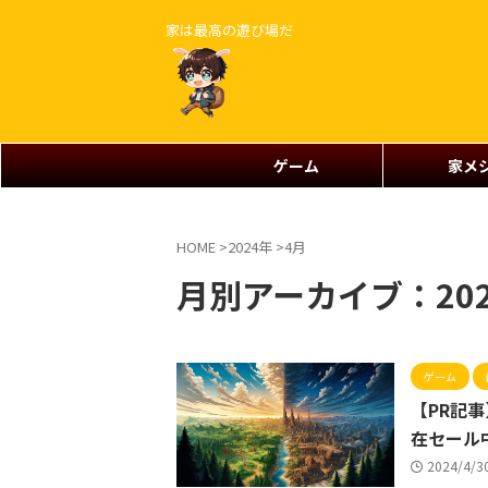
家は最高の遊び場だ
ゲーム
家メ
HOME
>
2024年
>
4月
月別アーカイブ：202
ゲーム
【PR記事
在セール中
2024/4/