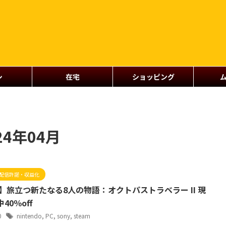
シ
在宅
ショッピング
4年04月
配信許諾・収益化
】旅立つ新たなる8人の物語：オクトパストラベラー II 現
40％off
30
nintendo
,
PC
,
sony
,
steam