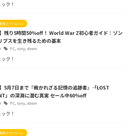
ェック！
配信スケジュール
】残り5時間50％off！ World War Z初心者ガイド：ゾン
リプスを生き残るための基本
29
PC
,
sony
,
steam
ェック！
】5月7日まで『裁かれざる記憶の追跡者』――「LOST
ENT」の深淵に潜む真実 セール中60％off
29
PC
,
sony
,
steam
ェック！
配信スケジュール