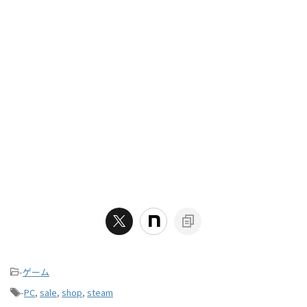
-
ゲーム
-
PC
,
sale
,
shop
,
steam