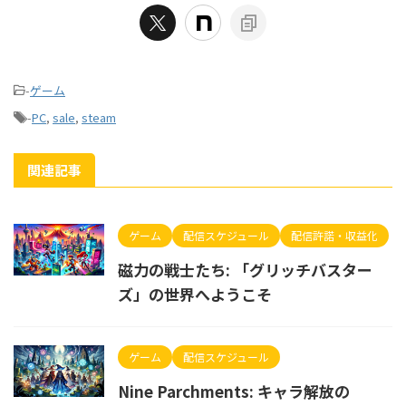
-
ゲーム
-
PC
,
sale
,
steam
関連記事
ゲーム
配信スケジュール
配信許諾・収益化
磁力の戦士たち: 「グリッチバスター
ズ」の世界へようこそ
ゲーム
配信スケジュール
Nine Parchments: キャラ解放の