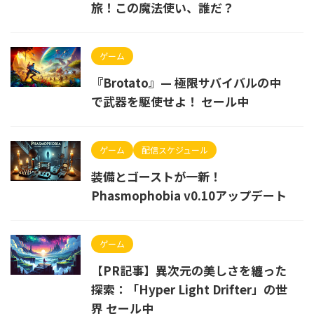
旅！この魔法使い、誰だ？
ゲーム
『Brotato』— 極限サバイバルの中
で武器を駆使せよ！ セール中
ゲーム
配信スケジュール
装備とゴーストが一新！
Phasmophobia v0.10アップデート
ゲーム
【PR記事】異次元の美しさを纏った
探索：「Hyper Light Drifter」の世
界 セール中