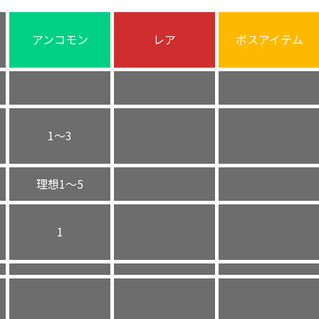
アンコモン
レア
ボスアイテム
1〜3
理想1〜5
1