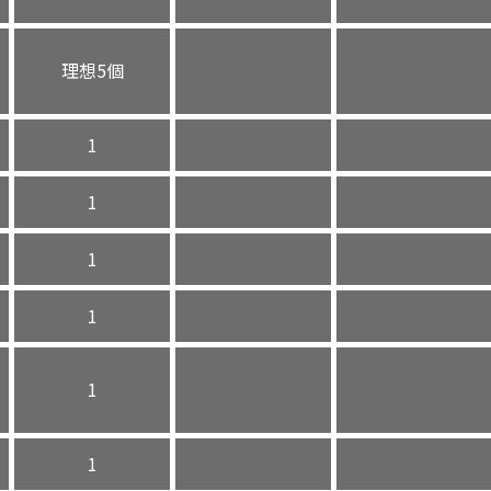
理想5個
1
1
1
1
1
1