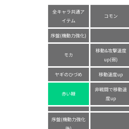
全キャラ共通ア
コモン
イテム
序盤(機動力強化)
移動&攻撃速度
モカ
up(弱)
ヤギのひづめ
移動速度up
非戦闘で移動速
赤い鞭
度up
序盤(機動力強化
後)