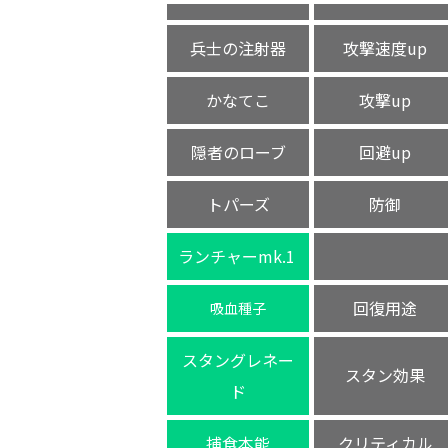
兵士の注射器
攻撃速度up
かなてこ
攻撃up
隠者のローブ
回避up
トパーズ
防御
ランチャーmk.1
回復用途
吸血種子
スタングレネー
スタン効果
ド
捕食本能
クリティカル