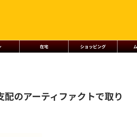
シ
在宅
ショッピング
eturns支配のアーティファクトで取り
！