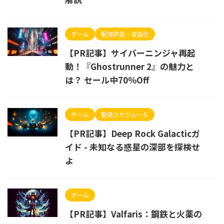
ゲーム
配信許諾・収益化
【PR記事】サイバーニンジャ再起
動！『Ghostrunner 2』の魅力と
は？ セール中70％Off
ゲーム
配信スケジュール
【PR記事】Deep Rock Galacticガ
イド - 未知なる惑星の深部を探検せ
よ
ゲーム
【PR記事】Valfaris：鋼鉄と火薬の