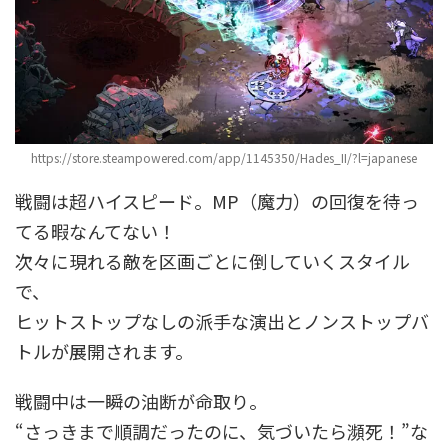
https://store.steampowered.com/app/1145350/Hades_II/?l=japanese
戦闘は超ハイスピード。MP（魔力）の回復を待っ
てる暇なんてない！
次々に現れる敵を区画ごとに倒していくスタイル
で、
ヒットストップなしの派手な演出とノンストップバ
トルが展開されます。
戦闘中は一瞬の油断が命取り。
“さっきまで順調だったのに、気づいたら瀕死！”な