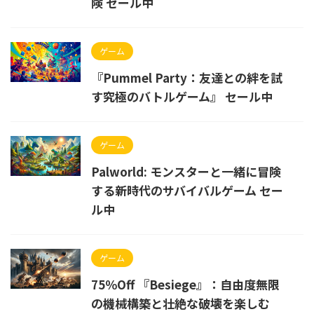
険 セール中
ゲーム
『Pummel Party：友達との絆を試
す究極のバトルゲーム』 セール中
ゲーム
Palworld: モンスターと一緒に冒険
する新時代のサバイバルゲーム セー
ル中
ゲーム
75％Off 『Besiege』：自由度無限
の機械構築と壮絶な破壊を楽しむ