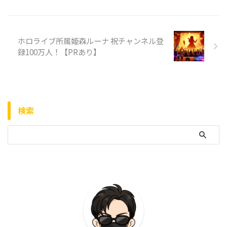
ホロライブ所属姫森ルーナ 祝チャンネル登
録100万人！【PRあり】
検索