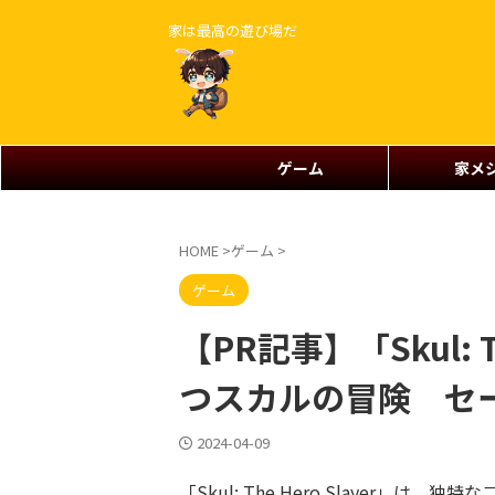
家は最高の遊び場だ
ゲーム
家メ
HOME
>
ゲーム
>
ゲーム
【PR記事】「Skul: T
つスカルの冒険 セ
2024-04-09
「Skul: The Hero Slayer」は、独