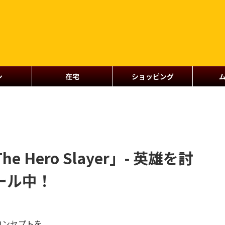
シ
在宅
ショッピング
he Hero Slayer」- 英雄を討
ール中！
特なコンセプトを