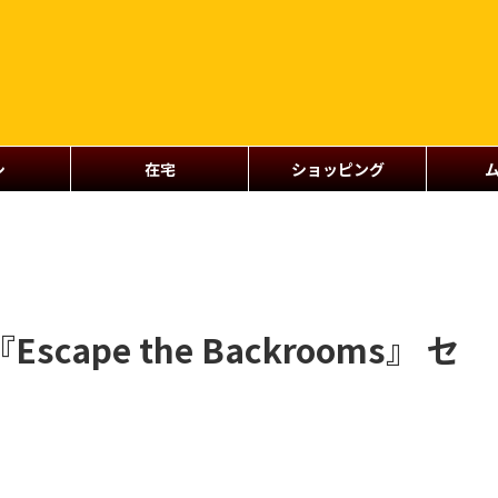
シ
在宅
ショッピング
ape the Backrooms』 セ
、