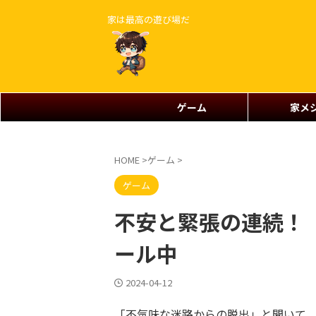
家は最高の遊び場だ
ゲーム
家メ
HOME
>
ゲーム
>
ゲーム
不安と緊張の連続！『Esc
ール中
2024-04-12
「不気味な迷路からの脱出」と聞いて