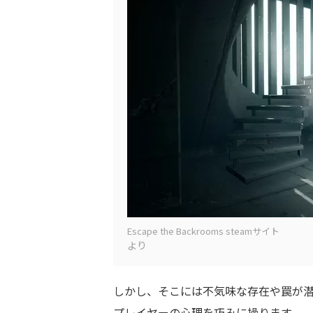
Escape the Backrooms steamサイト
より
しかし、そこには不気味な存在や罠が
プレイヤーの心理を巧みに操ります。