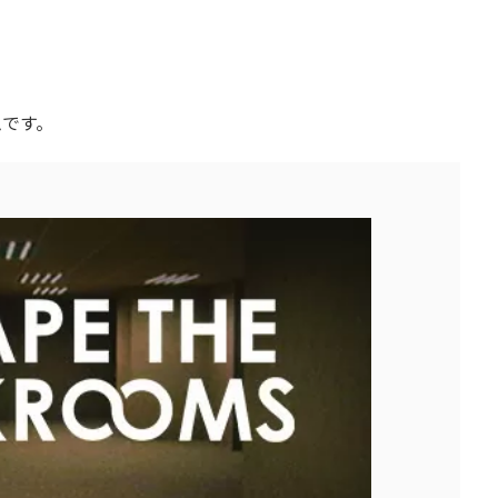
？
ムです。