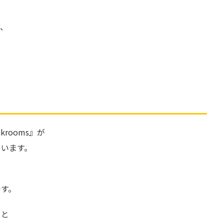
ど、
krooms』が
ています。
です。
」と