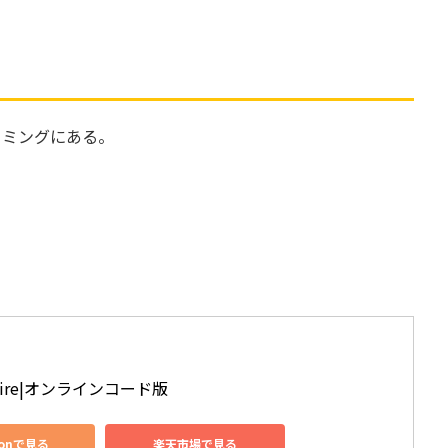
。
イミングにある。
 Spire|オンラインコード版
zonで見る
楽天市場で見る