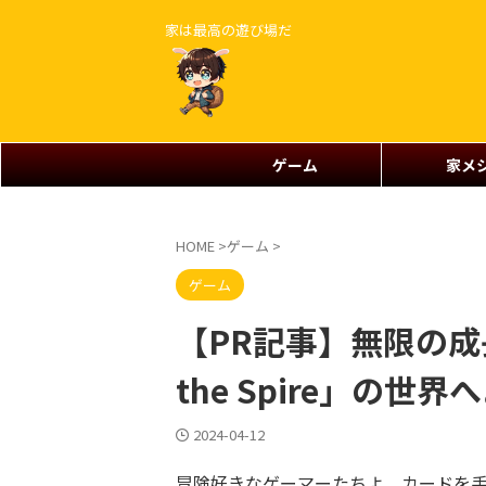
家は最高の遊び場だ
ゲーム
家メ
HOME
>
ゲーム
>
ゲーム
【PR記事】無限の成
the Spire」の
2024-04-12
冒険好きなゲーマーたちよ、カードを