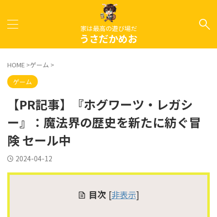
家は最高の遊び場だ
うさだかめお
HOME
>
ゲーム
>
ゲーム
【PR記事】『ホグワーツ・レガシ
ー』：魔法界の歴史を新たに紡ぐ冒
険 セール中
2024-04-12
目次
[
非表示
]