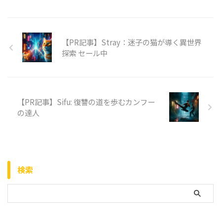
【PR記事】Stray：迷子の猫が導く異世界
探索 セール中
【PR記事】Sifu: 復讐の道を歩むカンフー
の達人
検索