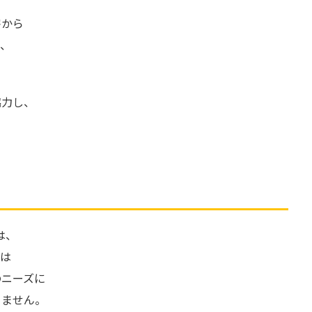
害から
し、
協力し、
イは、
ーは
のニーズに
りません。