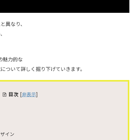
ムと異なり、
で、
m』の魅力的な
戦について詳しく掘り下げていきます。
目次
[
非表示
]
デザイン