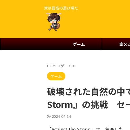
家は最高の遊び場だ
ゲーム
家メ
HOME
>
ゲーム
>
ゲーム
破壊された自然の中で生
Storm』の挑戦 セ
2024-04-14
「Against the Storm」は、荒廃した