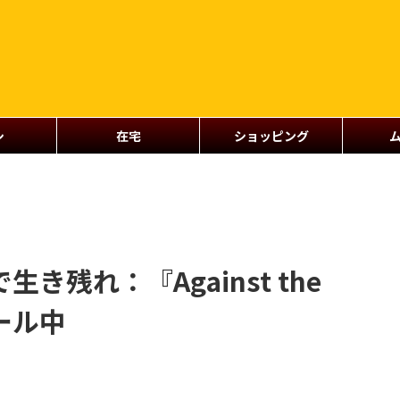
シ
在宅
ショッピング
き残れ：『Against the
ール中