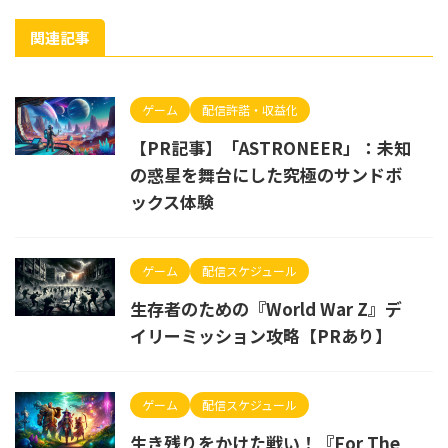
関連記事
ゲーム
配信許諾・収益化
【PR記事】「ASTRONEER」：未知
の惑星を舞台にした究極のサンドボ
ックス体験
ゲーム
配信スケジュール
生存者のための『World War Z』デ
イリーミッション攻略【PRあり】
ゲーム
配信スケジュール
生き残りをかけた戦い！『For The