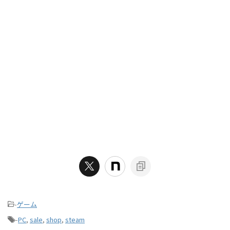
-
ゲーム
-
PC
,
sale
,
shop
,
steam