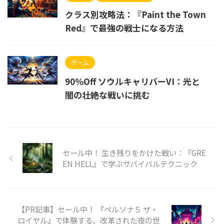
クラス別攻略法：『Paint the Town
Red』で最強の戦士になる方法
ゲーム
90％Off ソウルキャリバーVI：光と
闇の壮絶な戦いに挑む
セール中！ 生き残りをかけた戦い：『GRE
EN HELL』で学ぶサバイバルテクニック
【PR記事】セール中！ 『ペルソナ５ ザ・
ロイヤル』で体験する、改革された夜の世