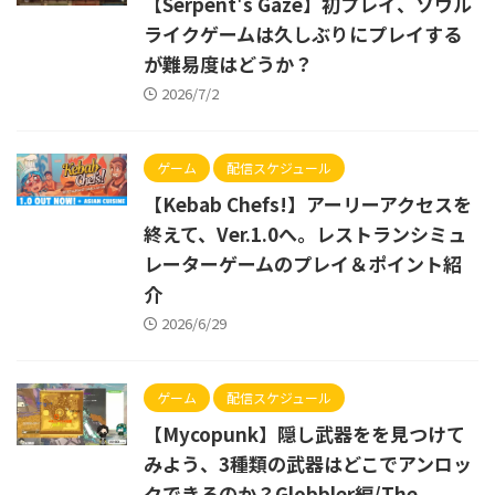
【Serpent's Gaze】初プレイ、ソウル
ライクゲームは久しぶりにプレイする
が難易度はどうか？
2026/7/2
ゲーム
配信スケジュール
【Kebab Chefs!】アーリーアクセスを
終えて、Ver.1.0へ。レストランシミュ
レーターゲームのプレイ＆ポイント紹
介
2026/6/29
ゲーム
配信スケジュール
【Mycopunk】隠し武器をを見つけて
みよう、3種類の武器はどこでアンロッ
クできるのか？Globbler編/The