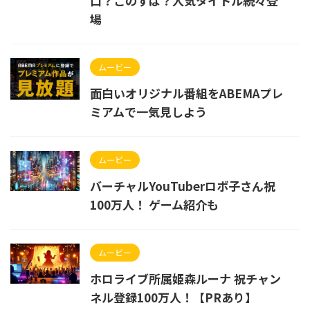
口？このすば？人気タイトル続々登
場
ムービー
面白いオリジナル番組をABEMAプレ
ミアムで一気見しよう
ムービー
バーチャルYouTuberロボ子さん祝
100万人！ ゲーム紹介も
ムービー
ホロライブ所属姫森ルーナ 祝チャン
ネル登録100万人！【PRあり】