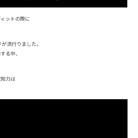
ディットの際に
ドが流行りました。
加する中、
認知力は