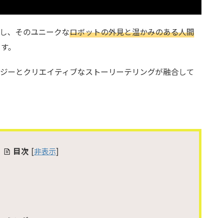
始し、そのユニークな
ロボットの外見と温かみのある人間
ます。
ロジーとクリエイティブなストーリーテリングが融合して
。
目次
[
非表示
]