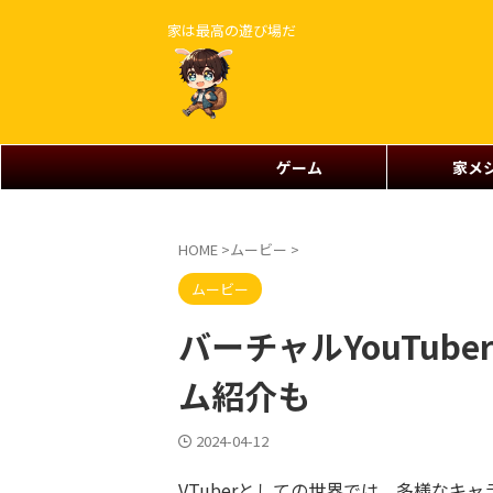
家は最高の遊び場だ
ゲーム
家メ
HOME
>
ムービー
>
ムービー
バーチャルYouTub
ム紹介も
2024-04-12
VTuberとしての世界では、多様なキ