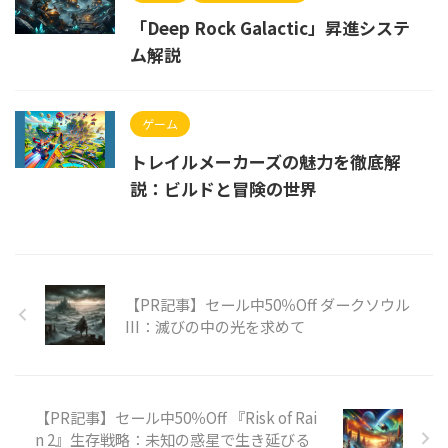
「Deep Rock Galactic」昇進システ
ム解説
ゲーム
トレイルメーカーズの魅力を徹底解
説：ビルドと冒険の世界
【PR記事】セール中50％Off ダークソウル
III：滅びの中の光を求めて
【PR記事】セール中50％Off 『Risk of Rai
n 2』生存戦略：未知の惑星で生き延びる