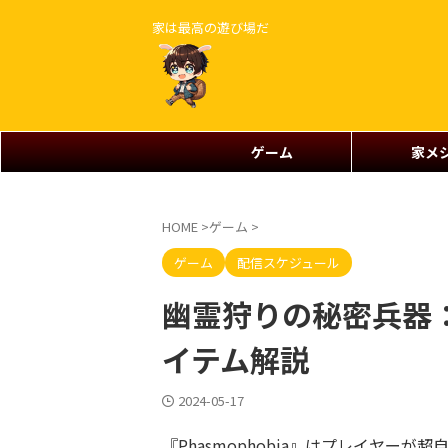
家は最高の遊び場だ
ゲーム
家メ
HOME
>
ゲーム
>
ゲーム
配信スケジュール
幽霊狩りの秘密兵器：P
イテム解説
2024-05-17
『Phasmophobia』はプレイヤーが