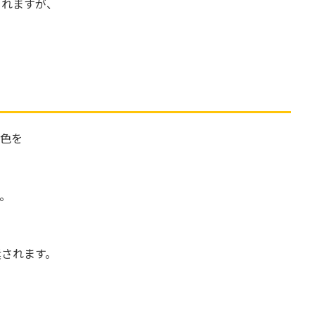
されますが、
景色を
。
奨されます。