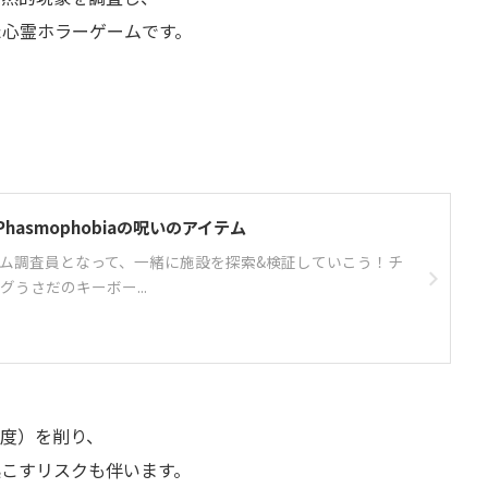
た心霊ホラーゲームです。
asmophobiaの呪いのアイテム
ム調査員となって、一緒に施設を探索&検証していこう！チ
ングうさだのキーボー...
気度）を削り、
起こすリスクも伴います。