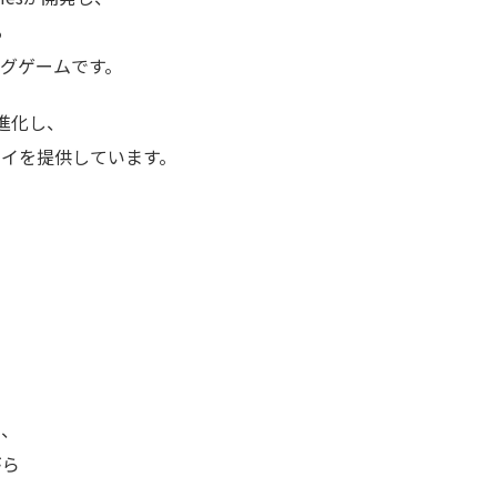
る
グゲームです。
進化し、
レイを提供しています。
し、
がら