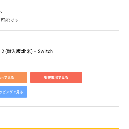
か、
が可能です。
in 2 (輸入版:北米) – Switch
zonで見る
楽天市場で見る
ョッピングで見る