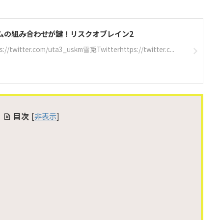
ムの組み合わせが鍵！リスクオブレイン2
tter.com/uta3_uskm雪兎Twitterhttps://twitter.c...
目次
[
非表示
]