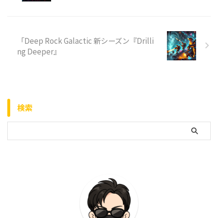
「Deep Rock Galactic 新シーズン『Drilli
ng Deeper』
検索