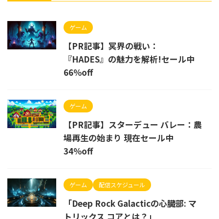
ゲーム
【PR記事】冥界の戦い：
『HADES』の魅力を解析!セール中
66％off
ゲーム
【PR記事】スターデュー バレー：農
場再生の始まり 現在セール中
34％off
ゲーム
配信スケジュール
「Deep Rock Galacticの心臓部: マ
トリックス コアとは？」