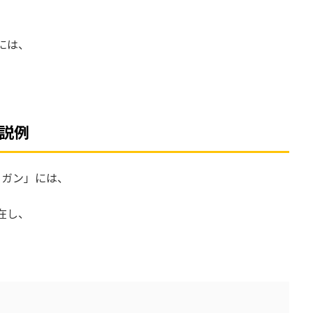
には、
説例
ニガン」には、
存在し、