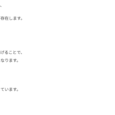
り、
が存在します。
広げることで、
になります。
や
しています。