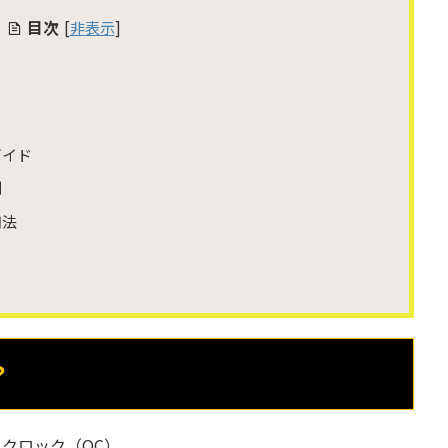
目次
[
非表示
]
ガイド
例
用法
？
ーバークロック（OC）