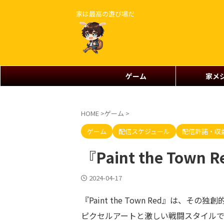
家は最高の遊び場だ
ゲーム
家メ
HOME
>
ゲーム
>
ゲーム
配信スケジュール
配信許諾・収
『Paint the To
2024-04-17
『Paint the Town Red』は、その独創
ピクセルアートと激しい戦闘スタイル