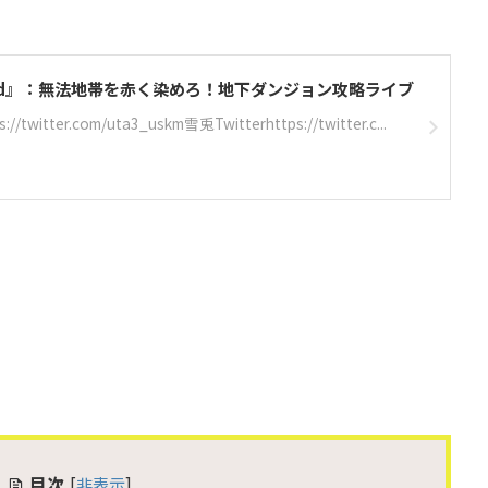
own Red』：無法地帯を赤く染めろ！地下ダンジョン攻略ライブ
tter.com/uta3_uskm雪兎Twitterhttps://twitter.c...
目次
[
非表示
]