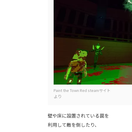
Paint the Town Red steamサイト
より
壁や床に設置されている罠を
利用して敵を倒したり、