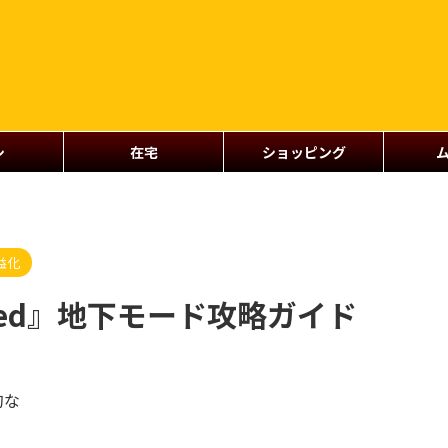
シ
在宅
ショッピング
益化
wn Red』地下モード攻略ガイド
的な
で