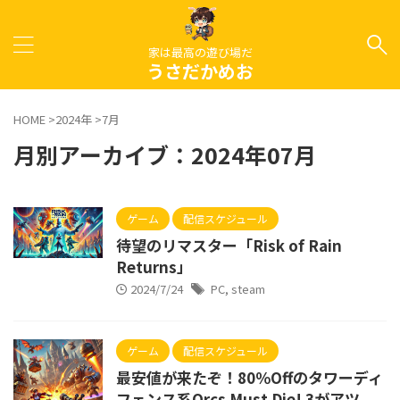
家は最高の遊び場だ
うさだかめお
HOME
>
2024年
>
7月
月別アーカイブ：2024年07月
ゲーム
配信スケジュール
待望のリマスター「Risk of Rain
Returns」
2024/7/24
PC
,
steam
ゲーム
配信スケジュール
最安値が来たぞ！80％Offのタワーディ
フェンス系Orcs Must Die! 3がアツ