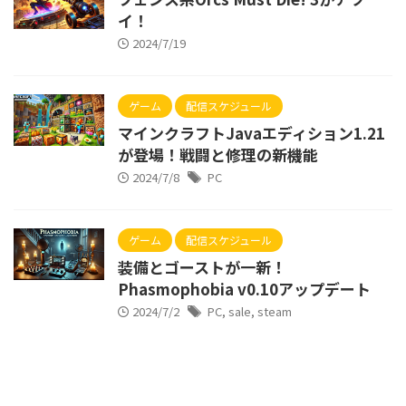
イ！
2024/7/19
ゲーム
配信スケジュール
マインクラフトJavaエディション1.21
が登場！戦闘と修理の新機能
2024/7/8
PC
ゲーム
配信スケジュール
装備とゴーストが一新！
Phasmophobia v0.10アップデート
2024/7/2
PC
,
sale
,
steam