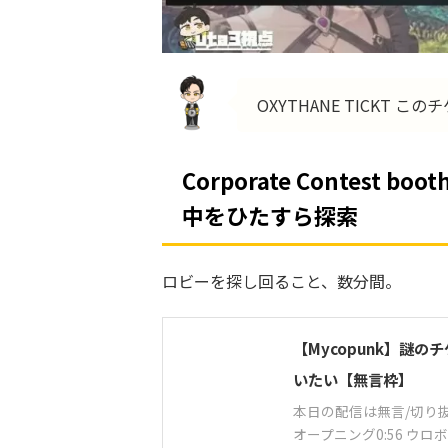
OXYTHANE TICKT こ
Corporate Contest
中をひたすら探索
ロビーを探し回ること、数分間。
【Mycopunk】謎
いたい【無言枠】
本日の配信は無言/切り
オープニング0:56 ウロボ