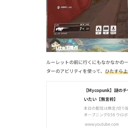
ルーレットの前に行くにもなかなかの
ターのアビリティを使って、
ひたすら上
【Mycopunk】謎
いたい【無言枠】
本日の配信は無言/切り
オープニング0:56 ウロボ
www.youtube.com