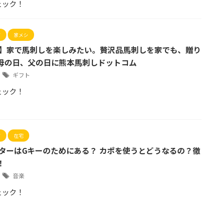
ェック！
グ
家メシ
事】家で馬刺しを楽しみたい。贅沢品馬刺しを家でも、贈り
母の日、父の日に熊本馬刺しドットコム
9
ギフト
ェック！
グ
在宅
ギターはGキーのためにある？ カポを使うとどうなるの？徹
！
8
音楽
ェック！