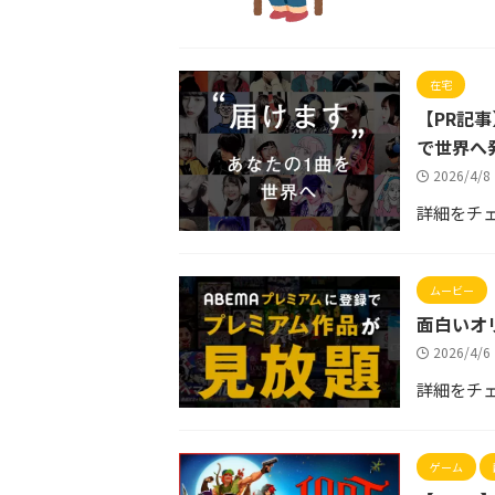
在宅
【PR記
で世界へ
2026/4/
詳細をチ
ムービー
面白いオ
2026/4/
詳細をチ
ゲーム