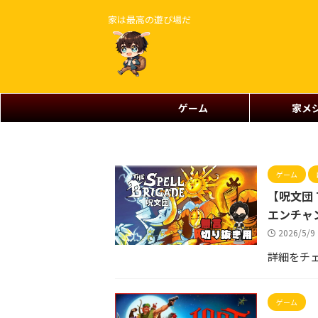
家は最高の遊び場だ
ゲーム
家メ
ゲーム
【呪文団 T
エンチャ
2026/5/
詳細をチ
ゲーム