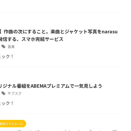
事】作曲の次にすること。楽曲とジャケット写真をnarasu
発信する、スマホ完結サービス
8
音楽
ェック！
リジナル番組をABEMAプレミアムで一気見しよう
6
サブスク
ェック！
配信スケジュール