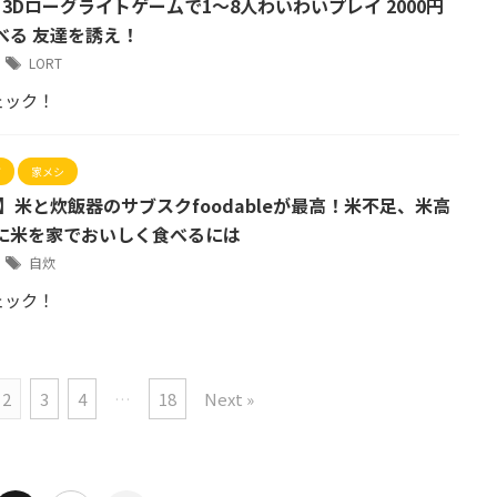
】3Dローグライトゲームで1～8人わいわいプレイ 2000円
べる 友達を誘え！
6
LORT
ェック！
グ
家メシ
】米と炊飯器のサブスクfoodableが最高！米不足、米高
に米を家でおいしく食べるには
6
自炊
ェック！
2
3
4
…
18
Next »