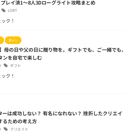
】プレイ済1～8人3Dローグライト攻略まとめ
6
LORT
ェック！
グ
家メシ
事】母の日や父の日に贈り物を。ギフトでも、ご一緒でも、
タンを自宅で楽しむ
19
ギフト
ェック！
ターは成功しない？ 有名になれない？ 挫折したクリエイ
するための考え方
19
クリエイト