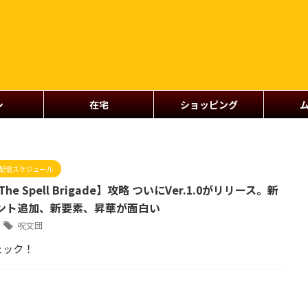
シ
在宅
ショッピング
配信スケジュール
he Spell Brigade】攻略 ついにVer.1.0がリリース。新
ント追加、新要素、昇華が面白い
9
呪文団
ェック！