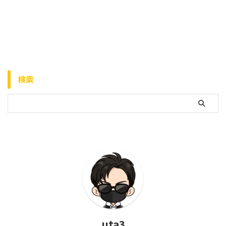
検索
uta3